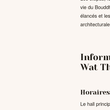
vie du Boudd
élancés et les
architectural
Inform
Wat T
Horaires
Le hall princ