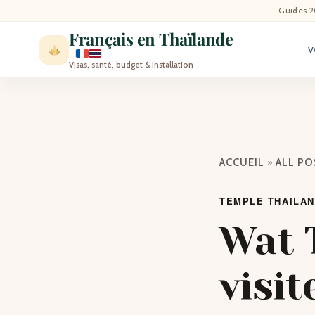
ACCU
Guides 2
Français en Thaïlande
V
ACTU
Visas, santé, budget & installation
VISI
MÉT
»
ACCUEIL
ALL P
EXPA
TEMPLE THAILA
BLO
Wat T
CON
visit