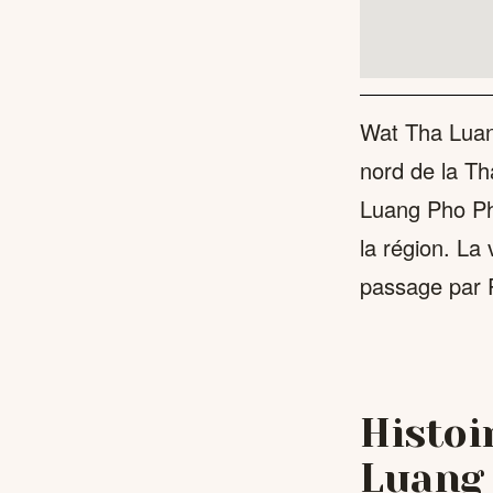
Wat Tha Luang
nord de la Tha
Luang Pho Ph
la région. La
passage par P
Histoi
Luang