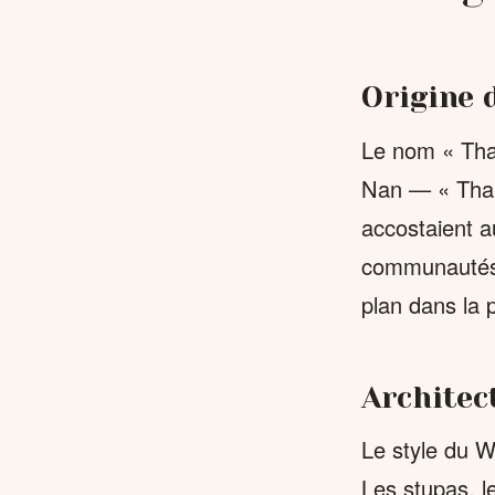
Origine 
Le nom « Tha 
Nan — « Tha »
accostaient au
communautés 
plan dans la 
Architec
Le style du W
Les stupas, l