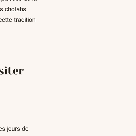
s chofahs
ette tradition
siter
es jours de