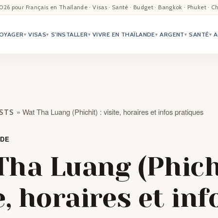
EIL
026 pour Français en Thaïlande · Visas · Santé · Budget · Bangkok · Phuket · C
OYAGER
VISAS
S'INSTALLER
VIVRE EN THAÏLANDE
ARGENT
SANTÉ
A
ALITÉ
▾
▾
▾
▾
▾
▾
TER
ÉO
»
Wat Tha Luang (Phichit) : visite, horaires et infos pratiques
OSTS
TRIATION
NDE
G
ha Luang (Phichi
TACTS
e, horaires et inf