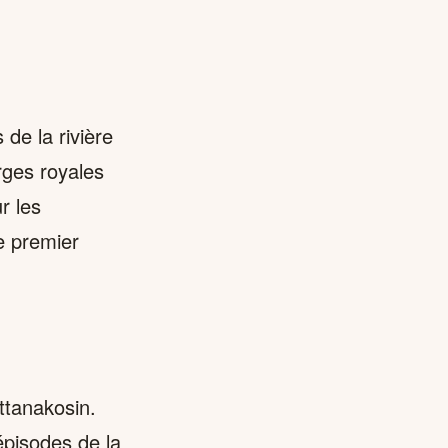
de la rivière
rges royales
r les
e premier
ttanakosin.
épisodes de la