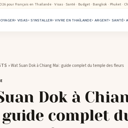
EIL
026 pour Français en Thaïlande · Visas · Santé · Budget · Bangkok · Phuket · C
VOYAGER
VISAS
S'INSTALLER
VIVRE EN THAÏLANDE
ARGENT
SANTÉ
ALITÉ
▾
▾
▾
▾
▾
▾
TER
ÉO
»
Wat Suan Dok à Chiang Mai : guide complet du temple des fleurs
STS
TRIATION
DE
G
Suan Dok à Chia
TACTS
: guide complet d