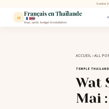
ACCU
Guides 2
Français en Thaïlande
ACTU
Visas, santé, budget & installation
VISI
MÉT
»
ACCUEIL
ALL PO
EXPA
TEMPLE THAILAN
BLO
Wat 
CON
Mai 