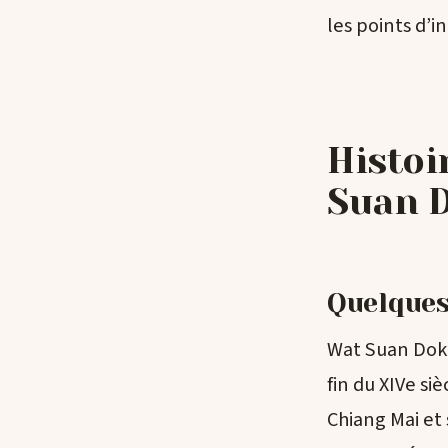
les points d’i
Histoi
Suan 
Quelques
Wat Suan Dok, 
fin du XIVe si
Chiang Mai et 