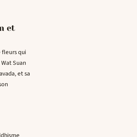
n et
 fleurs qui
s, Wat Suan
vada, et sa
son
ddhisme