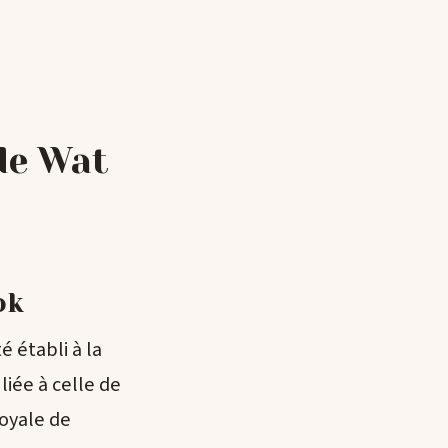
 de Wat
ok
é établi à la
liée à celle de
royale de