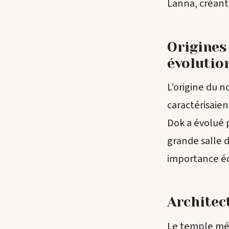
Lanna, créant 
Origines
évolution
L’origine du n
caractérisaien
Dok a évolué 
grande salle 
importance éd
Architec
Le temple mél