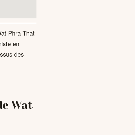
Wat Phra That
histe en
essus des
 de Wat