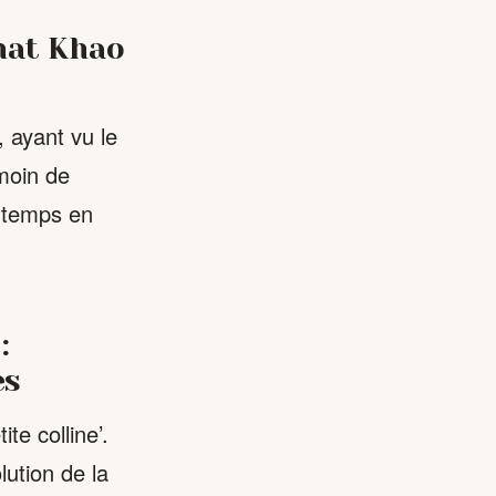
hat Khao
 ayant vu le
émoin de
e temps en
:
es
te colline’.
lution de la