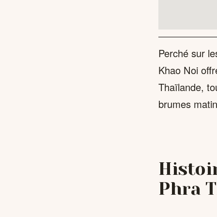
Perché sur le
Khao Noi offr
Thaïlande, t
brumes matin
Histoi
Phra T