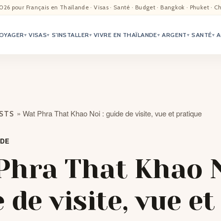
EIL
026 pour Français en Thaïlande · Visas · Santé · Budget · Bangkok · Phuket · C
OYAGER
VISAS
S'INSTALLER
VIVRE EN THAÏLANDE
ARGENT
SANTÉ
A
ALITÉ
▾
▾
▾
▾
▾
▾
TER
ÉO
»
Wat Phra That Khao Noi : guide de visite, vue et pratique
OSTS
TRIATION
NDE
G
Phra That Khao N
TACTS
 de visite, vue et