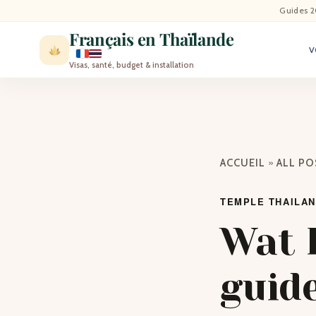
ACCU
Guides 2
Français en Thaïlande
V
ACTU
Visas, santé, budget & installation
VISI
MÉT
»
ACCUEIL
ALL P
EXPA
TEMPLE THAILA
BLO
Wat 
CON
guide