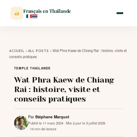
Français en Thaïlande
ACCUEIL
»
»
Wat Phra Kaew de Chiang Rai : histoire, visite et
ACCUEIL
ALL POSTS
conseils pratiques
ACTUALITÉ
TEMPLE THAILANDE
Wat Phra Kaew de Chiang
VISITER
Rai : histoire, visite et
conseils pratiques
MÉTÉO
Par
Stéphane Marquot
EXPATRIATION
Publié le 11 mars 2024
· Mis à jour le 3 juillet 2026
· 14 min de lecture
BLOG