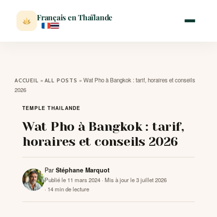
Français en Thaïlande
ACCUEIL
»
»
Wat Pho à Bangkok : tarif, horaires et conseils
ACCUEIL
ALL POSTS
2026
ACTUALITÉ
TEMPLE THAILANDE
Wat Pho à Bangkok : tarif,
VISITER
horaires et conseils 2026
MÉTÉO
Par
Stéphane Marquot
Publié le 11 mars 2024
· Mis à jour le 3 juillet 2026
EXPATRIATION
· 14 min de lecture
BLOG