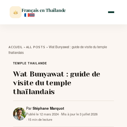
Français en Thaïlande
ACCUEIL
»
»
Wat Bunyawat : guide de visite du temple
ACCUEIL
ALL POSTS
thaïlandais
ACTUALITÉ
TEMPLE THAILANDE
Wat Bunyawat : guide de
VISITER
visite du temple
thaïlandais
MÉTÉO
Par
Stéphane Marquot
EXPATRIATION
Publié le 12 mars 2024
· Mis à jour le 3 juillet 2026
· 15 min de lecture
BLOG