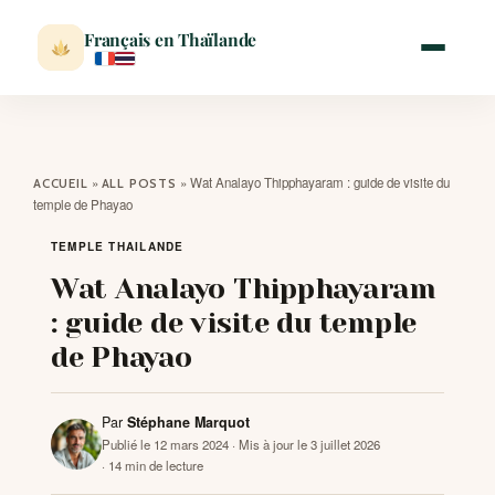
Français en Thaïlande
ACCUEIL
»
»
Wat Analayo Thipphayaram : guide de visite du
ACCUEIL
ALL POSTS
temple de Phayao
ACTUALITÉ
TEMPLE THAILANDE
Wat Analayo Thipphayaram
VISITER
: guide de visite du temple
de Phayao
MÉTÉO
Par
Stéphane Marquot
EXPATRIATION
Publié le 12 mars 2024
· Mis à jour le 3 juillet 2026
· 14 min de lecture
BLOG