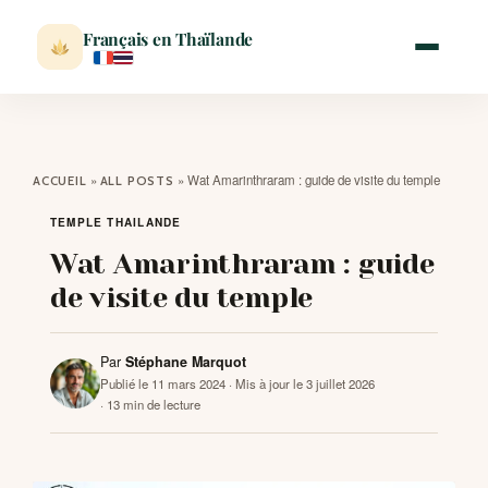
Français en Thaïlande
ACCUEIL
»
»
Wat Amarinthraram : guide de visite du temple
ACCUEIL
ALL POSTS
ACTUALITÉ
TEMPLE THAILANDE
Wat Amarinthraram : guide
VISITER
de visite du temple
MÉTÉO
Par
Stéphane Marquot
Publié le 11 mars 2024
· Mis à jour le 3 juillet 2026
· 13 min de lecture
EXPATRIATION
BLOG