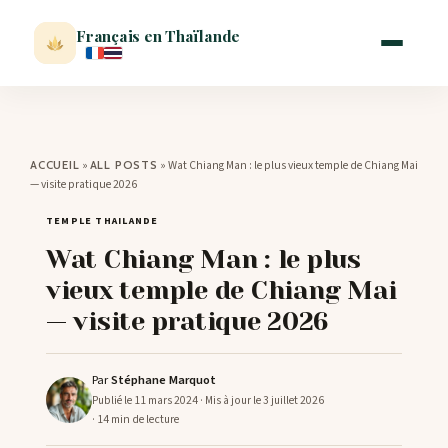
Français en Thaïlande
ACCUEIL
»
»
Wat Chiang Man : le plus vieux temple de Chiang Mai
ACCUEIL
ALL POSTS
— visite pratique 2026
ACTUALITÉ
TEMPLE THAILANDE
Wat Chiang Man : le plus
VISITER
vieux temple de Chiang Mai
— visite pratique 2026
MÉTÉO
Par
Stéphane Marquot
EXPATRIATION
Publié le 11 mars 2024
· Mis à jour le 3 juillet 2026
· 14 min de lecture
BLOG