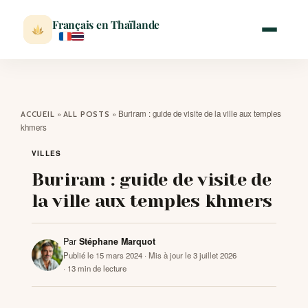
Français en Thaïlande
ACCUEIL
»
»
Buriram : guide de visite de la ville aux temples
ACCUEIL
ALL POSTS
khmers
ACTUALITÉ
VILLES
Buriram : guide de visite de
VISITER
la ville aux temples khmers
MÉTÉO
Par
Stéphane Marquot
Publié le 15 mars 2024
· Mis à jour le 3 juillet 2026
EXPATRIATION
· 13 min de lecture
BLOG