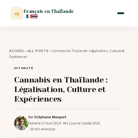
Français en Thaïlande
ACCUEIL
»
»
Cannabis en Thaïlande : Légalisation, Culture et
ACCUEIL
ALL POSTS
Expériences
ACTUALITÉ
ACTUALITÉ
Cannabis en Thaïlande :
VISITER
Légalisation, Culture et
Expériences
MÉTÉO
Par
Stéphane Marquot
EXPATRIATION
Publié le 17 mars 2024
· Mis à jour le 3 juillet 2026
· 18 min de lecture
BLOG