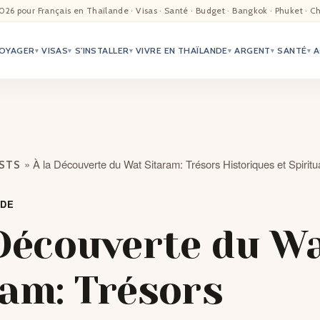
EIL
026 pour Français en Thaïlande · Visas · Santé · Budget · Bangkok · Phuket · C
OYAGER
VISAS
S'INSTALLER
VIVRE EN THAÏLANDE
ARGENT
SANTÉ
A
ALITÉ
▾
▾
▾
▾
▾
▾
TER
ÉO
»
À la Découverte du Wat Sitaram: Trésors Historiques et Spiritu
OSTS
TRIATION
NDE
G
 Découverte du W
TACTS
ram: Trésors