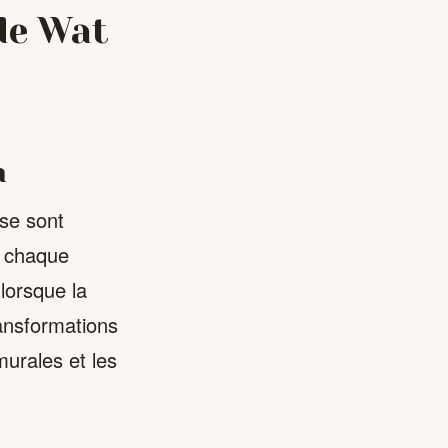
 de Wat
m
 se sont
, chaque
 lorsque la
ransformations
murales et les