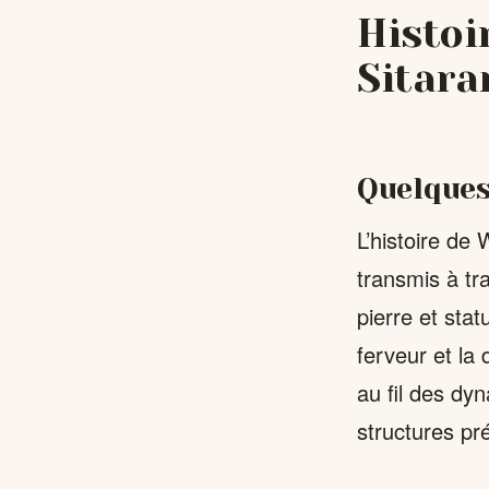
Histoi
Sitar
Quelques
L’histoire de
transmis à tr
pierre et stat
ferveur et la
au fil des dy
structures pr