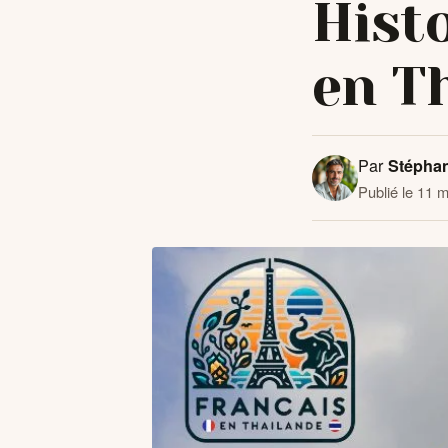
Histo
en T
Par
Stépha
Publié le 11 