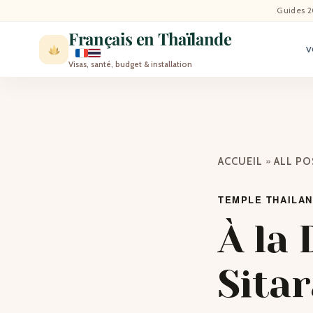
ACCU
Guides 2
Français en Thaïlande
V
ACTU
Visas, santé, budget & installation
VISI
MÉT
»
ACCUEIL
ALL P
EXPA
TEMPLE THAILA
BLO
À la
CON
Sita