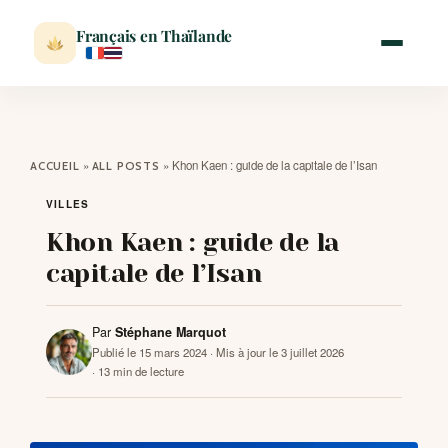
Français en Thaïlande
ACCUEIL
»
»
Khon Kaen : guide de la capitale de l’Isan
ACCUEIL
ALL POSTS
ACTUALITÉ
VILLES
Khon Kaen : guide de la
VISITER
capitale de l’Isan
MÉTÉO
Par
Stéphane Marquot
Publié le 15 mars 2024
· Mis à jour le 3 juillet 2026
· 13 min de lecture
EXPATRIATION
BLOG