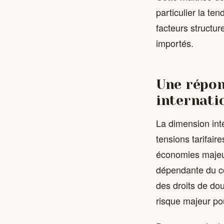
particulier la te
facteurs structur
importés.
Une répon
internati
La dimension int
tensions tarifair
économies majeu
dépendante du co
des droits de do
risque majeur po