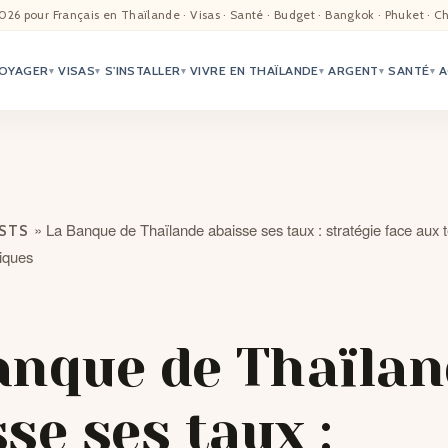
EIL
026 pour Français en Thaïlande · Visas · Santé · Budget · Bangkok · Phuket · C
OYAGER
VISAS
S'INSTALLER
VIVRE EN THAÏLANDE
ARGENT
SANTÉ
A
ALITÉ
▾
▾
▾
▾
▾
▾
TER
ÉO
»
La Banque de Thaïlande abaisse ses taux : stratégie face aux te
OSTS
TRIATION
iques
G
anque de Thaïlan
TACTS
se ses taux :