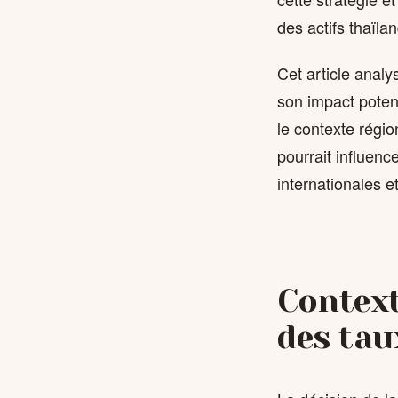
des actifs thaïlan
Cet article analy
son impact potent
le contexte régi
pourrait influenc
internationales et 
Context
des tau