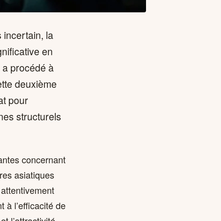
incertain, la
nificative en
re a procédé à
ette deuxième
at pour
nes structurels
santes concernant
res asiatiques
 attentivement
à l’efficacité de
t l’attractivité