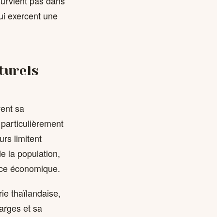
survient pas dans
ui exercent une
turels
vent sa
 particulièrement
rs limitent
e la population,
ance économique.
rie thaïlandaise,
arges et sa