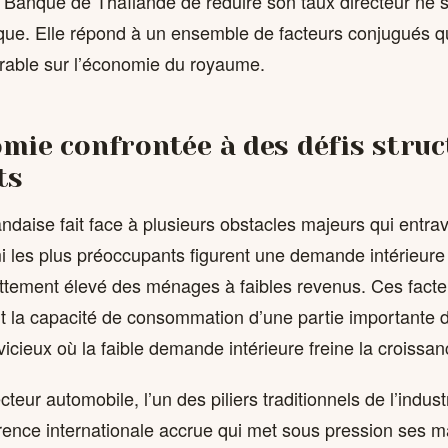
a Banque de Thaïlande de réduire son taux directeur ne 
ue. Elle répond à un ensemble de facteurs conjugués q
rable sur l’économie du royaume.
mie confrontée à des défis struc
ts
ndaise fait face à plusieurs obstacles majeurs qui entra
i les plus préoccupants figurent une demande intérieure
ttement élevé des ménages à faibles revenus. Ces facteu
 la capacité de consommation d’une partie importante d
vicieux où la faible demande intérieure freine la croiss
ecteur automobile, l’un des piliers traditionnels de l’indust
rence internationale accrue qui met sous pression ses m