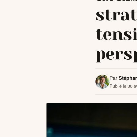
strat
tensi
pers
Par
Stépha
Publié le 30 a