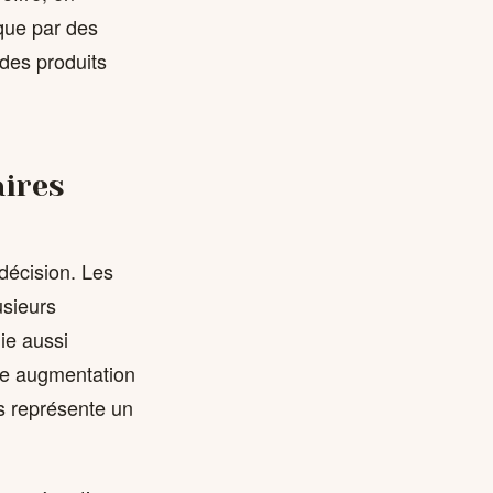
 que par des
 des produits
aires
décision. Les
usieurs
ie aussi
le augmentation
s représente un