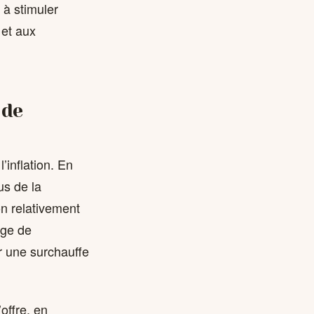
 à stimuler
 et aux
 de
’inflation. En
us de la
on relativement
rge de
r une surchauffe
offre, en