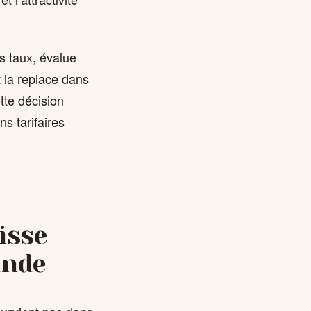
s taux, évalue
t la replace dans
tte décision
s tarifaires
isse
ande