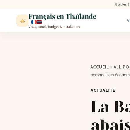
ACCU
Guides 2
Français en Thaïlande
V
ACTU
Visas, santé, budget & installation
VISI
MÉT
»
ACCUEIL
ALL P
EXPA
perspectives économ
BLO
ACTUALITÉ
La B
CON
abais