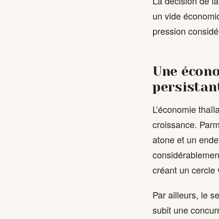
La décision de l
un vide économiq
pression considé
Une écono
persistan
L’économie thaïla
croissance. Parm
atone et un ende
considérablement
créant un cercle 
Par ailleurs, le s
subit une concur