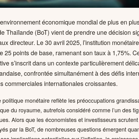
 environnement économique mondial de plus en plus 
 Thaïlande (BoT) vient de prendre une décision sig
ux directeur. Le 30 avril 2025, l’institution monétai
de 25 points de base, ramenant son taux à 1,75%. C
ive s’inscrit dans un contexte particulièrement délic
landaise, confrontée simultanément à des défis inter
ns commerciales internationales croissantes.
e politique monétaire reflète les préoccupations grandis
que du royaume, autrefois considéré comme l’un des tig
ues. Alors que les économistes et investisseurs scrutent
yés par la BoT, de nombreuses questions émergent quant 
 ses implications potentielles sur l’inflation, la croissance e