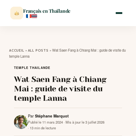
Français en Thaïlande
ACCUEIL
»
»
Wat Saen Fang à Chiang Mai : guide de visite du
ACCUEIL
ALL POSTS
temple Lanna
ACTUALITÉ
TEMPLE THAILANDE
Wat Saen Fang à Chiang
VISITER
Mai : guide de visite du
temple Lanna
MÉTÉO
Par
Stéphane Marquot
EXPATRIATION
Publié le 11 mars 2024
· Mis à jour le 3 juillet 2026
· 13 min de lecture
BLOG