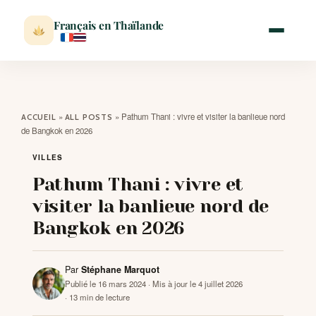
Français en Thaïlande
ACCUEIL
»
»
Pathum Thani : vivre et visiter la banlieue nord
ACCUEIL
ALL POSTS
de Bangkok en 2026
ACTUALITÉ
VILLES
Pathum Thani : vivre et
VISITER
visiter la banlieue nord de
Bangkok en 2026
MÉTÉO
Par
Stéphane Marquot
EXPATRIATION
Publié le 16 mars 2024
· Mis à jour le 4 juillet 2026
· 13 min de lecture
BLOG